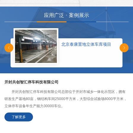
应用广泛 · 案例展示
北京泰康置地立体车库项目
开封共创智汇停车科技有限公司
开封共创智汇停车科技有限公司总部位于开封市城乡一体化示范区，拥有
研发生产基地80亩，钢结构车间25000平方米，大型综合试验场8000平方米，
立体停车设备年生产能力30000车位。
了解更多